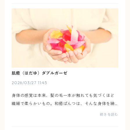
手が...
肌癒（はだゆ）ダブルガーゼ
2026/03/27 11:45
身体の感覚は本来、髪の毛一本が触れても気づくほど
繊細で柔らかいもの。和癒ぱんつは、そんな身体を締
め付けず、気配のように寄り添う下着です。身体の変
続きを読む
化や、心の揺らぎに合わせて、自分の感覚で、自然と
手が...