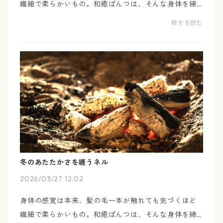
繊細で柔らかいもの。和癒ぱんつは、そんな身体を締
め付けず、気配のように寄り添う下着です。身体の変
続きを読む
化や、心の揺らぎに合わせて、自分の感覚で、自然と
手が...
冬のあたたかさを纏うネル
2026/03/27 12:02
身体の感覚は本来、髪の毛一本が触れても気づくほど
繊細で柔らかいもの。和癒ぱんつは、そんな身体を締