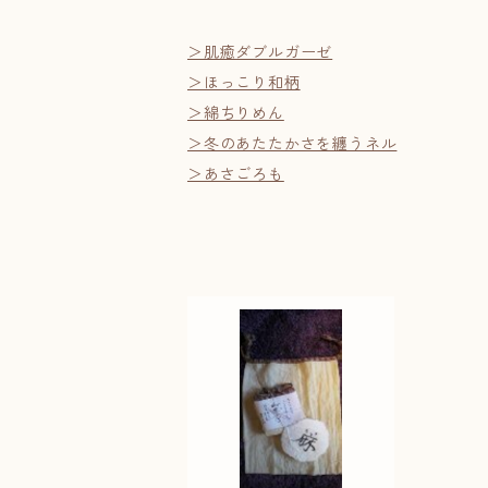
＞肌癒ダブルガーゼ
＞ほっこり和柄
＞綿ちりめん
＞冬のあたたかさを纏うネル
＞あさごろも