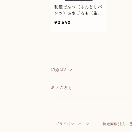
和癒ぱんつ（ふんどしパ
ンツ）あさごろも（生
成）×麻の葉（紺）
¥2,640
和癒ぱんつ
肌癒ダブルガーゼ
あさごろも
ほっこり和柄
綿ちりめん
プライバシーポリシー
特定商取引法に