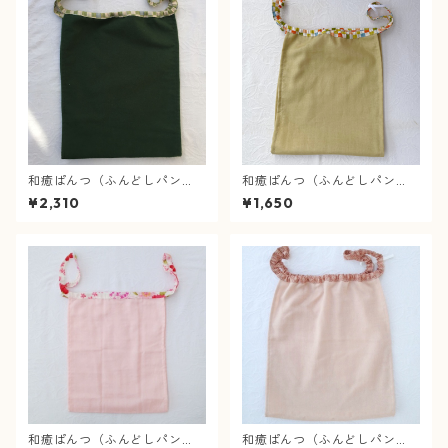
和癒ぱんつ（ふんどしパン
和癒ぱんつ（ふんどしパン
ツ）あったかネル（深緑)×市
ツ）肌癒ダブルガーゼ（スモ
¥2,310
¥1,650
松に菊文様（黄緑）【緩サイ
ーキーイエロー）×市松（カラ
ズ】『メール便可』
フル）
和癒ぱんつ（ふんどしパン
和癒ぱんつ（ふんどしパン