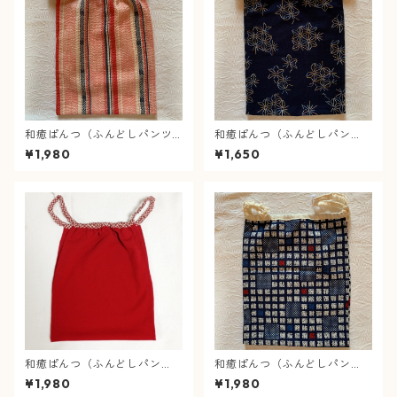
和癒ぱんつ（ふんどしパンツ)
和癒ぱんつ（ふんどしパン
リップル・疋田絞縞
ツ）ダブルガーゼ（麻の葉・
¥1,980
¥1,650
紺）×ダブルガーゼ（水色）
和癒ぱんつ（ふんどしパン
和癒ぱんつ（ふんどしパン
ツ）新肌感の綿ちりめん（朱
ツ）おさかな三昧(紺）×ダブ
¥1,980
¥1,980
赤）×市松（赤）
ルガーゼ（生成）