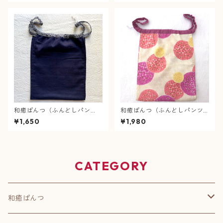
和癒ぱんつ（ふんどしパン
和癒ぱんつ（ふんどしパンツ)
ツ）肌癒ダブルガーゼ（紺）×
ぼんぼんあじさい（ピンク）×
¥1,650
¥1,980
疋田絞り（紺）
綿ちりめん（赤紫）
CATEGORY
和癒ぱんつ