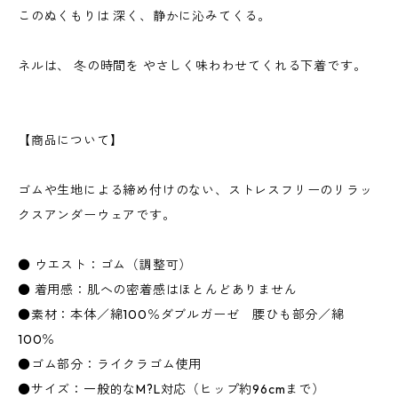
このぬくもりは 深く、静かに沁みてくる。
ネルは、 冬の時間を やさしく味わわせてくれる下着です。
【商品について】
ゴムや生地による締め付けのない、ストレスフリーのリラッ
クスアンダーウェアです。
● ウエスト：ゴム（調整可）
● 着用感：肌への密着感はほとんどありません
●素材：本体／綿100％ダブルガーゼ 腰ひも部分／綿
100％
●ゴム部分：ライクラゴム使用
●サイズ：一般的なM?L対応（ヒップ約96cmまで）