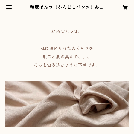
和癒ぱんつ（ふんどしパンツ）あっ
たかネル（深緑)×市松に菊文様（黄
緑）『メール便可』 | オリジナルふ
んどしパンツの専門ショップEn’え
ん
和癒ぱんつは、
肌に温められたぬくもりを
肌ごと肌の奥まで、、、
そっと包み込むような下着です。