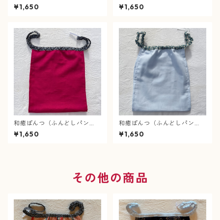
ツ）肌癒ダブルガーゼ（ピン
ツ）肌癒ダブルガーゼ（スモ
¥1,650
¥1,650
ク）×桜と蝶（白）
ーキーピンク）×麻の葉（ピン
ク）
和癒ぱんつ（ふんどしパン
和癒ぱんつ（ふんどしパン
ツ）肌癒ダブルガーゼ（赤
ツ）肌癒ダブルガーゼ（水
¥1,650
¥1,650
紫）×風車（グレー）
色）×麻の葉（青色）
その他の商品