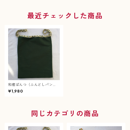
最近チェックした商品
和癒ぱんつ（ふんどしパン
ツ）あったかネル（深緑)×市
¥1,980
松に菊文様（黄緑）『メール
便可』
同じカテゴリの商品