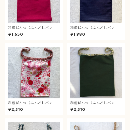
和癒ぱんつ（ふんどしパン
和癒ぱんつ（ふんどしパン
ツ）肌癒ダブルガーゼ（赤
ツ）肌癒ダブルガーゼ（紺）×
¥1,650
¥1,980
紫）×風車（グレー）
疋田絞り（紺）【緩サイズ】
和癒ぱんつ（ふんどしパン
和癒ぱんつ（ふんどしパン
ツ）桜と蝶（白）×市松（赤）
ツ）あったかネル（深緑)×市
¥2,310
¥2,310
【緩サイズ】『メール便可』
松に菊文様（黄緑）【緩サイ
ズ】『メール便可』