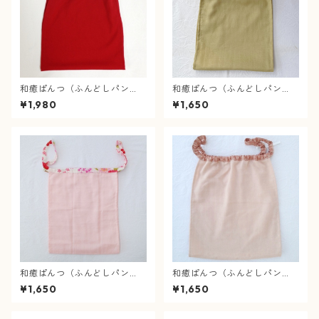
和癒ぱんつ（ふんどしパン
和癒ぱんつ（ふんどしパン
ツ）新肌感の綿ちりめん（朱
ツ）肌癒ダブルガーゼ（スモ
¥1,980
¥1,650
赤）×市松（赤）
ーキーイエロー）×市松（カラ
フル）
和癒ぱんつ（ふんどしパン
和癒ぱんつ（ふんどしパン
ツ）肌癒ダブルガーゼ（ピン
ツ）肌癒ダブルガーゼ（スモ
¥1,650
¥1,650
ク）×桜と蝶（白）
ーキーピンク）×麻の葉（ピン
ク）