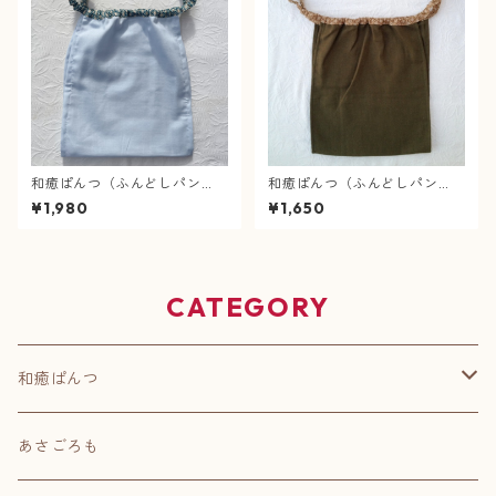
和癒ぱんつ（ふんどしパン
和癒ぱんつ（ふんどしパン
ツ）肌癒ダブルガーゼ（水
ツ）肌癒ダブルガーゼ（深
¥1,980
¥1,650
色）×麻の葉（青色）【緩サイ
緑）×麻の葉（黄土）
ズ】
CATEGORY
和癒ぱんつ
肌癒ダブルガーゼ
あさごろも