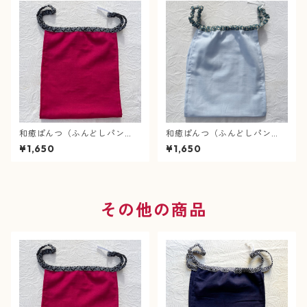
和癒ぱんつ（ふんどしパン
和癒ぱんつ（ふんどしパン
ツ）肌癒ダブルガーゼ（赤
ツ）肌癒ダブルガーゼ（水
¥1,650
¥1,650
紫）×風車（グレー）
色）×麻の葉（青色）
その他の商品