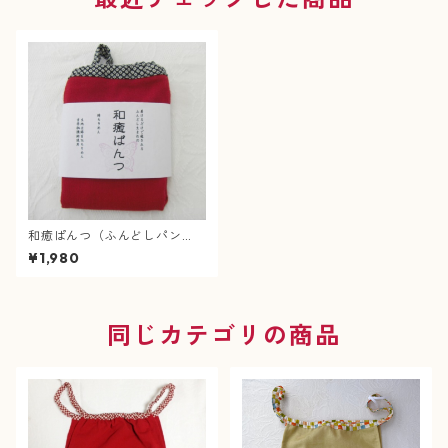
和癒ぱんつ（ふんどしパン
ツ）新肌感の綿ちりめん（朱
¥1,980
赤）×疋田絞り（紺）
同じカテゴリの商品