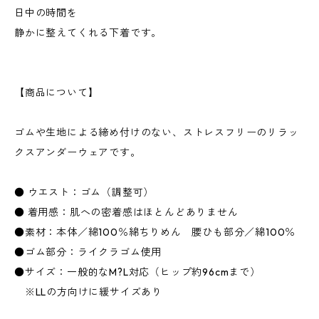
日中の時間を
静かに整えてくれる下着です。
【商品について】
ゴムや生地による締め付けのない、ストレスフリーのリラッ
クスアンダーウェアです。
● ウエスト：ゴム（調整可）
● 着用感：肌への密着感はほとんどありません
●素材：本体／綿100％綿ちりめん 腰ひも部分／綿100％
●ゴム部分：ライクラゴム使用
●サイズ：一般的なM?L対応（ヒップ約96cmまで）
※LLの方向けに緩サイズあり