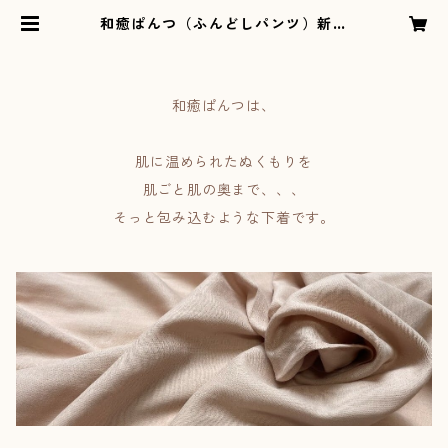
和癒ぱんつ（ふんどしパンツ）新肌
感の綿ちりめん（朱赤）×疋田絞り
（紺） | オリジナルふんどしパンツ
の専門ショップEn’えん
和癒ぱんつは、
肌に温められたぬくもりを
肌ごと肌の奥まで、、、
そっと包み込むような下着です。