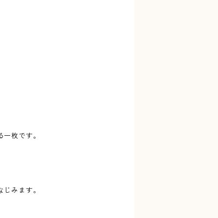
る一枚です。
、
なじみます。