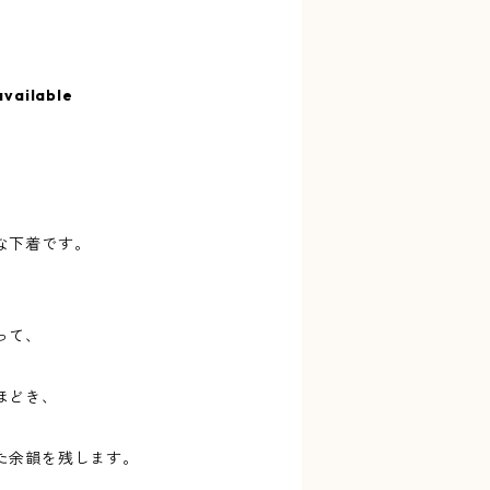
available
な下着です。
って、
ほどき、
た余韻を残します。