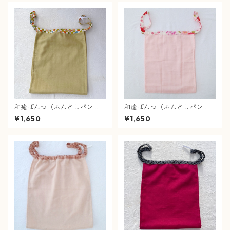
和癒ぱんつ（ふんどしパン
和癒ぱんつ（ふんどしパン
ツ）肌癒ダブルガーゼ（スモ
ツ）肌癒ダブルガーゼ（ピン
¥1,650
¥1,650
ーキーイエロー）×市松（カラ
ク）×桜と蝶（白）
フル）