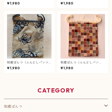
ツ）肌癒ダブルガーゼ（紫）×
家紋（白）×小花（緑）
¥1,980
¥1,980
小花（紫）【緩サイズ】
和癒ぱんつ（ふんどしパンツ)
和癒ぱんつ（ふんどしパン
リップル・大菊（オフホワイ
ツ）ほっこり和文様(茶）×ダ
¥1,980
¥1,980
ト）×疋田絞(紺）
ブルガーゼ（生成）
CATEGORY
和癒ぱんつ