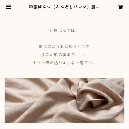
和癒ぱんつ（ふんどしパンツ）肌癒
ダブルガーゼ（紫）×小花（紫） |
オリジナルふんどしパンツの専門シ
ョップEn’えん
和癒ぱんつは、
肌に温められたぬくもりを
肌ごと肌の奥まで、、、
そっと包み込むような下着です。