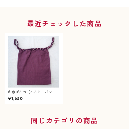
最近チェックした商品
和癒ぱんつ（ふんどしパン
ツ）肌癒ダブルガーゼ（紫）×
¥1,650
小花（紫）
同じカテゴリの商品