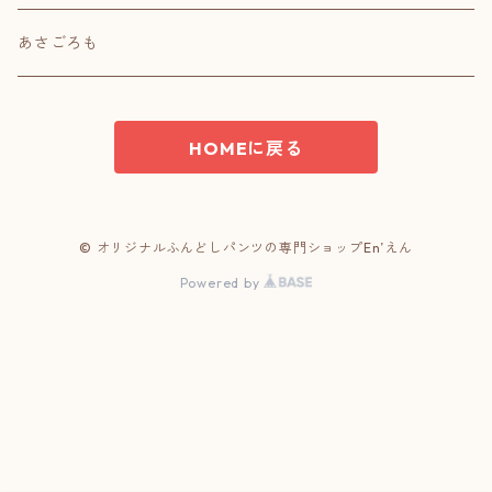
肌癒ダブルガーゼ
あさごろも
ほっこり和柄
HOMEに戻る
綿ちりめん
あったかネル
© オリジナルふんどしパンツの専門ショップEn’えん
Powered by